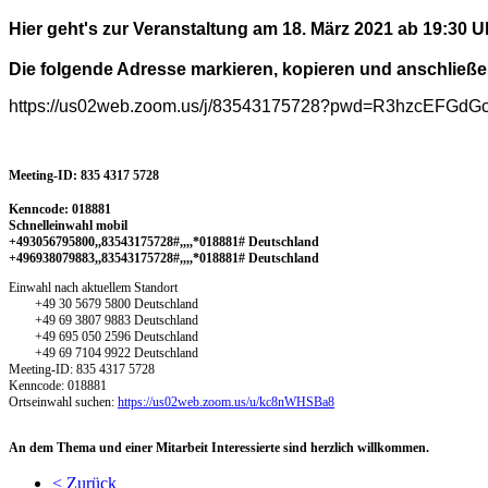
Hier geht's zur Veranstaltung am 18. März 2021 ab 19:30 U
Die folgende Adresse markieren, kopieren und anschließe
https://us02web.zoom.us/j/83543175728?pwd=R3hzcEFG
Meeting-ID: 835 4317 5728
Kenncode: 018881
Schnelleinwahl mobil
+493056795800,,83543175728#,,,,*018881# Deutschland
+496938079883,,83543175728#,,,,*018881# Deutschland
Einwahl nach aktuellem Standort
+49 30 5679 5800 Deutschland
+49 69 3807 9883 Deutschland
+49 695 050 2596 Deutschland
+49 69 7104 9922 Deutschland
Meeting-ID: 835 4317 5728
Kenncode: 018881
Ortseinwahl suchen:
https://us02web.zoom.us/u/kc8nWHSBa8
An dem Thema und einer Mitarbeit Interessierte sind herzlich willkommen.
< Zurück