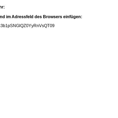
hr:
nd im Adressfeld des Browsers einfügen:
dGc3b1pSNGlQZ0YyRnVsQT09